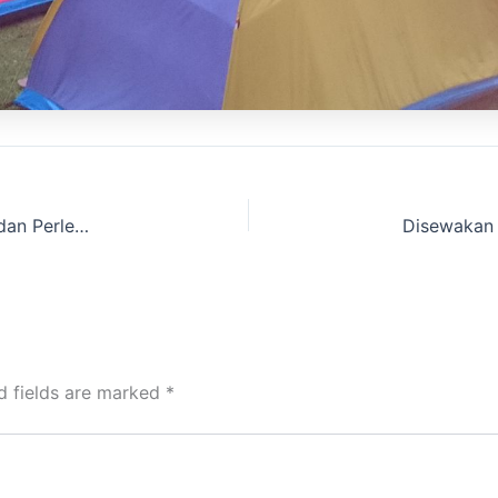
Lagi nyari info Situs Direntalkan Tenda Camping dan Perlengkapan Camping
d fields are marked
*