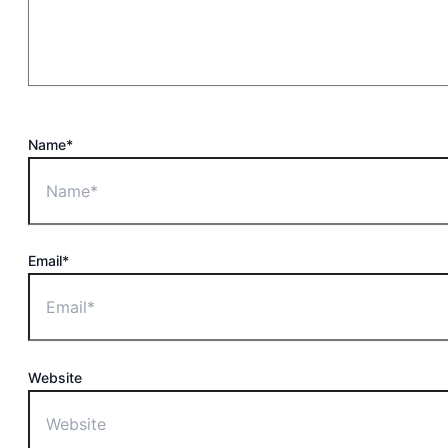
Name*
Email*
Website