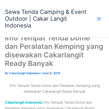
Skip
Main
to
Sewa Tenda Camping & Event
Men
content
Outdoor | Cakar Langit
Indonesia
Info Tempat Tenda Dome
dan Peralatan Kemping yang
disewakan Cakarlangit
Ready Banyak
By
Cakarlangit Indonesia
/
June 9, 2019
Info Tempat Tenda Dome dan Peralatan Kemping yang
disewakan Cakarlangit Ready Banyak
Cakarlangit Indonesia
Info Tempat Tenda Dome dan
Peralatan Kemping yang disewakan Cakarlangit Ready