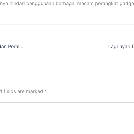
baiknya hindari penggunaan berbagai macam perangkat gadge
Dimana Tempat Rental Tenda Kemping Pramuka dan Peralatan Kemping Cakarlangit Ready Banyak
d fields are marked
*