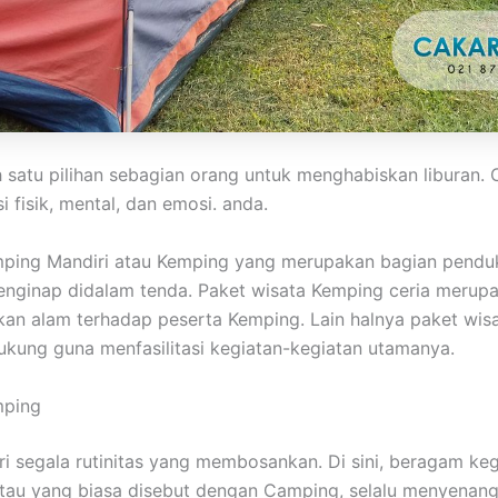
h satu pilihan sebagian orang untuk menghabiskan libura
 fisik, mental, dan emosi. anda.
mping Mandiri atau Kemping yang merupakan bagian pendu
 menginap didalam tenda. Paket wisata Kemping ceria meru
n alam terhadap peserta Kemping. Lain halnya paket wisa
kung guna menfasilitasi kegiatan-kegiatan utamanya.
mping
ari segala rutinitas yang membosankan. Di sini, beragam 
atau yang biasa disebut dengan Camping, selalu menyenan