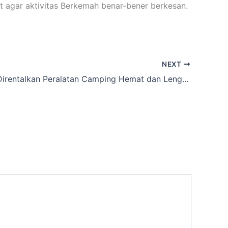
t agar aktivitas Berkemah benar-bener berkesan.
NEXT
Lagi nyari Direntalkan Peralatan Camping Hemat dan Lengkap sekitar Kertamukti,Pangandaran