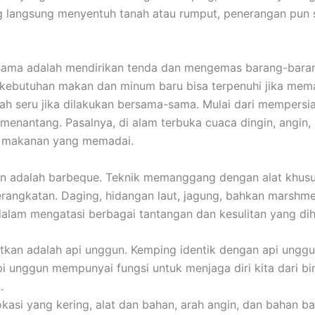
ng langsung menyentuh tanah atau rumput, penerangan pun
ama adalah mendirikan tenda dan mengemas barang-barang.
a kebutuhan makan dan minum baru bisa terpenuhi jika m
ah seru jika dilakukan bersama-sama. Mulai dari mempersi
nantang. Pasalnya, di alam terbuka cuaca dingin, angin, h
n makanan yang memadai.
 adalah barbeque. Teknik memanggang dengan alat khusus 
ngkatan. Daging, hidangan laut, jagung, bahkan marshmellow
dalam mengatasi berbagai tantangan dan kesulitan yang di
atkan adalah api unggun. Kemping identik dengan api unggu
pi unggun mempunyai fungsi untuk menjaga diri kita dari b
.
i yang kering, alat dan bahan, arah angin, dan bahan bak