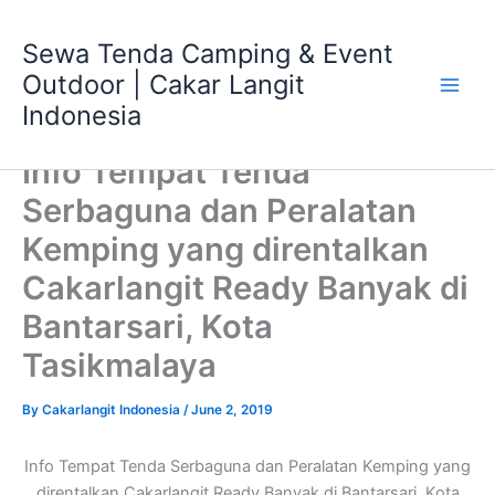
Skip
Main
to
Sewa Tenda Camping & Event
Men
content
Outdoor | Cakar Langit
Indonesia
Info Tempat Tenda
Serbaguna dan Peralatan
Kemping yang direntalkan
Cakarlangit Ready Banyak di
Bantarsari, Kota
Tasikmalaya
By
Cakarlangit Indonesia
/
June 2, 2019
Info Tempat Tenda Serbaguna dan Peralatan Kemping yang
direntalkan Cakarlangit Ready Banyak di Bantarsari, Kota