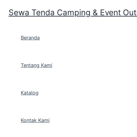
Sewa Tenda Camping & Event Outd
Skip to content
Beranda
Info Toko Penyewaan Per
Tentang Kami
By
Cakarlangit Indonesia
/
June 6, 2019
Katalog
Info T
Kontak Kami