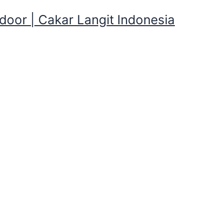
oor | Cakar Langit Indonesia
alatan Berkemah Termurah w
oko Penyewaan Peralatan Berkemah T
wilayah Kadongdong,Garut