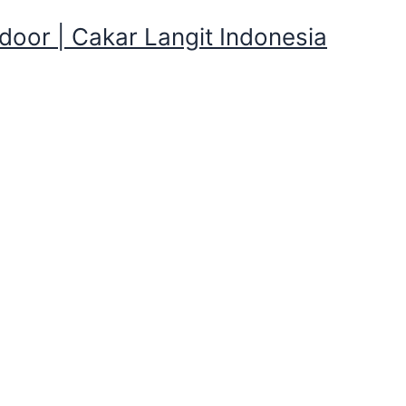
oor | Cakar Langit Indonesia
Jambore Gak punya Tenda Kem
Jati, Jakarta Timur
mbore Gak punya Tenda Kemah sewa ke 
di Kramat Jati, Jakarta Timur