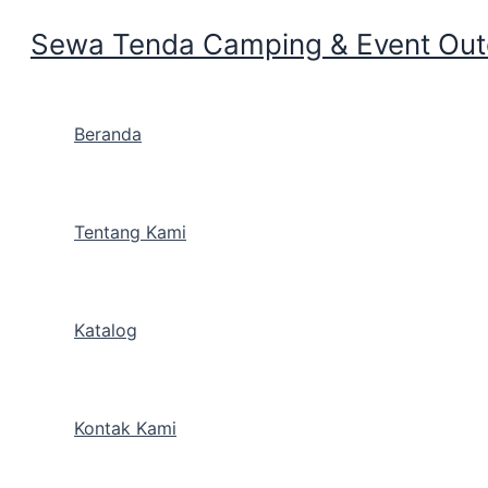
Sewa Tenda Camping & Event Outd
Skip to content
Beranda
Kalian Mau bikin Acara 
Tentang Kami
Indonesia Ajah di Kramat 
Katalog
By
Cakarlangit Indonesia
/
May 27, 2019
Kalian Mau bikin Acara Ja
Kontak Kami