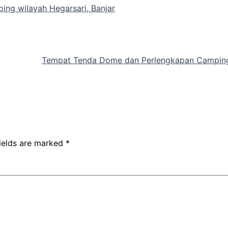
ng wilayah Hegarsari, Banjar
Tempat Tenda Dome dan Perlengkapan Camping 
fields are marked
*