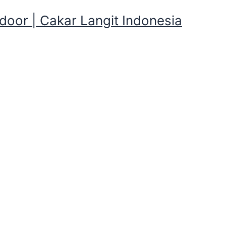
oor | Cakar Langit Indonesia
re Gak punya Tenda Camping
 Sewa website Kami Terbesar 
nya Tenda CampingTenda Dome Pangran
website Kami