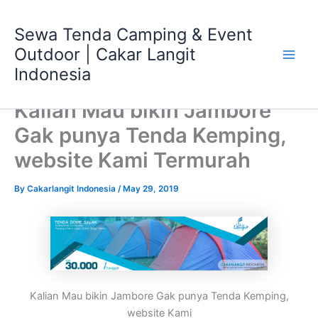
Skip
Main
to
Sewa Tenda Camping & Event
Men
content
Outdoor | Cakar Langit
Indonesia
Kalian Mau bikin Jambore
Gak punya Tenda Kemping,
website Kami Termurah
By
Cakarlangit Indonesia
/
May 29, 2019
Kalian Mau bikin Jambore Gak punya Tenda Kemping,
website Kami