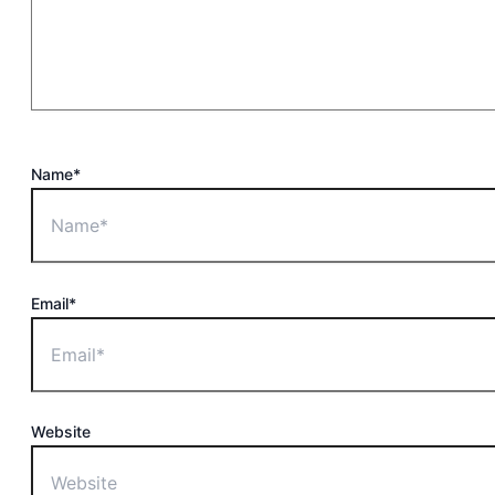
Name*
Email*
Website