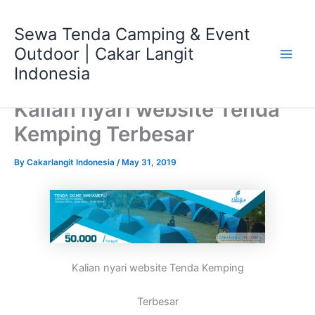
Skip
Main
to
Sewa Tenda Camping & Event
Men
content
Outdoor | Cakar Langit
Indonesia
Kalian nyari website Tenda
Kemping Terbesar
By
Cakarlangit Indonesia
/
May 31, 2019
Kalian nyari website Tenda Kemping
Terbesar