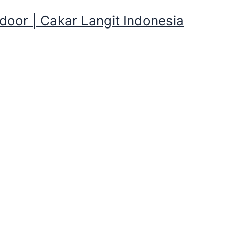
oor | Cakar Langit Indonesia
ng Dome yang direntalkan Ca
 Kemping Dome yang direntalkan Cakar
karlangit Ready Banyak