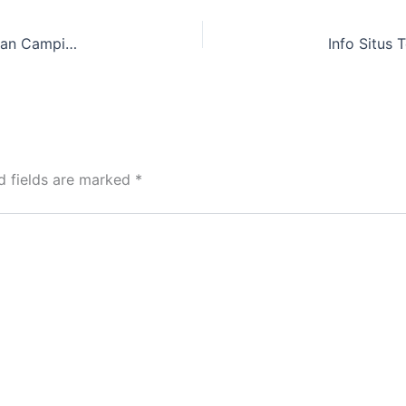
Info Lokasi Sewa Tenda Pramuka dan Perlengkapan Camping dekat Gandul, Kota Depok
d fields are marked
*