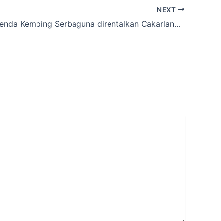
NEXT
Info Situs Tenda Kemping Serbaguna direntalkan Cakarlangit Ready Banyak wilayah Cikalang, Kota Tasikmalaya