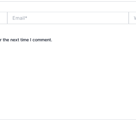
Email*
Web
r the next time I comment.
Camping & Event Outdoor | Cakar Langit Indonesia | Pow