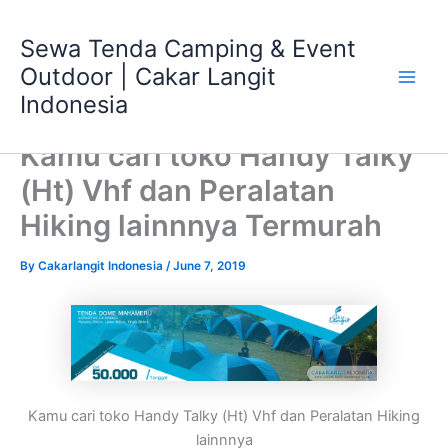
Skip
Main
to
Sewa Tenda Camping & Event
Men
content
Outdoor | Cakar Langit
Indonesia
Kamu cari toko Handy Talky
(Ht) Vhf dan Peralatan
Hiking lainnnya Termurah
By
Cakarlangit Indonesia
/
June 7, 2019
Kamu cari toko Handy Talky (Ht) Vhf dan Peralatan Hiking
lainnnya