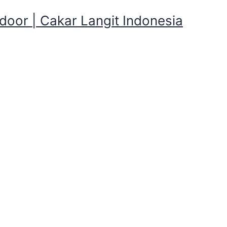
oor | Cakar Langit Indonesia
Tenda Camping Regu Terlengk
h Margajaya, Bogor Kota
nda Camping Regu Terlengkap dan Terb
daerah Margajaya, Bogor Kota