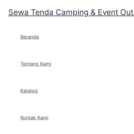
Sewa Tenda Camping & Event Outd
Skip to content
Beranda
Kamu Lagi nyari Rental 
Tentang Kami
Peralatan Camping daera
Katalog
By
Cakarlangit Indonesia
/
August 22, 2019
Kamu Lagi nyari Rental Te
Kontak Kami