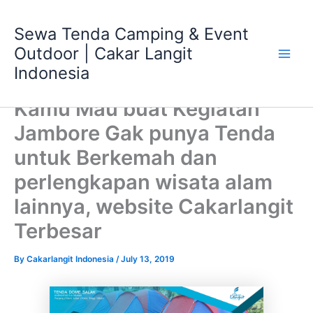
Skip
Main
to
Sewa Tenda Camping & Event
Men
content
Outdoor | Cakar Langit
Indonesia
Kamu Mau buat Kegiatan
Jambore Gak punya Tenda
untuk Berkemah dan
perlengkapan wisata alam
lainnya, website Cakarlangit
Terbesar
By
Cakarlangit Indonesia
/
July 13, 2019