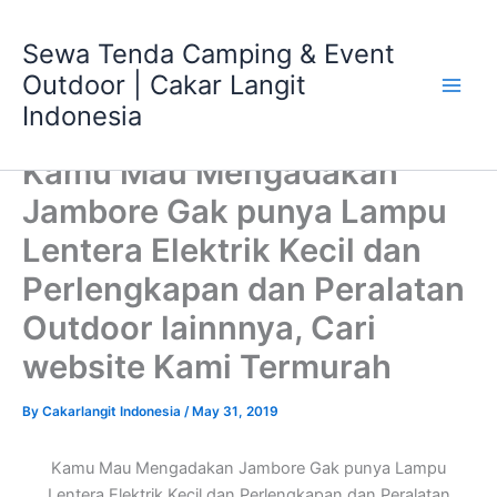
Skip
Main
to
Sewa Tenda Camping & Event
Men
content
Outdoor | Cakar Langit
Indonesia
Kamu Mau Mengadakan
Jambore Gak punya Lampu
Lentera Elektrik Kecil dan
Perlengkapan dan Peralatan
Outdoor lainnnya, Cari
website Kami Termurah
By
Cakarlangit Indonesia
/
May 31, 2019
Kamu Mau Mengadakan Jambore Gak punya Lampu
Lentera Elektrik Kecil dan Perlengkapan dan Peralatan