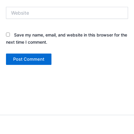
Website
Save my name, email, and website in this browser for the
next time I comment.
Copyright © 2026 Sewa Tenda Camping & Event Outdoor | Cakar
Langit Indonesia | Powered by
Astra WordPress Theme