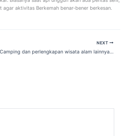
ar. Biasanya saat api unggun akan ada pentas seni,
t agar aktivitas Berkemah benar-bener berkesan.
NEXT
Info Tenda Camping dan perlengkapan wisata alam lainnya Termurah