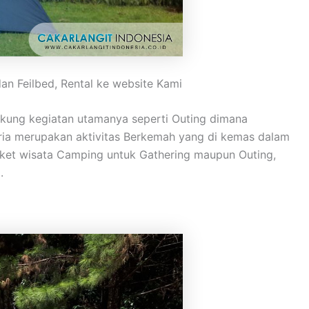
 Feilbed, Rental ke website Kami
kung kegiatan utamanya seperti Outing dimana
eria merupakan aktivitas Berkemah yang di kemas dalam
ket wisata Camping untuk Gathering maupun Outing,
.