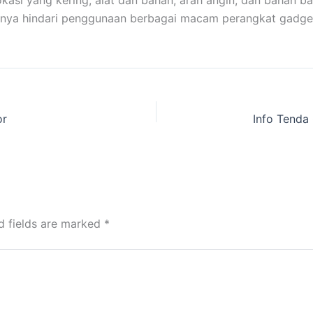
i yang kering, alat dan bahan, arah angin, dan bahan bak
baiknya hindari penggunaan berbagai macam perangkat gadge
or
d fields are marked
*