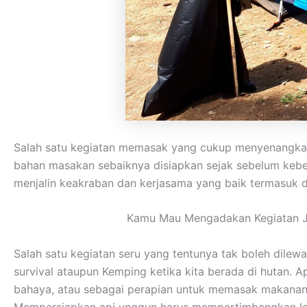
Salah satu kegiatan memasak yang cukup menyenangkan
bahan masakan sebaiknya disiapkan sejak sebelum kebera
menjalin keakraban dan kerjasama yang baik termasuk 
Kamu Mau Mengadakan Kegiatan Ja
Salah satu kegiatan seru yang tentunya tak boleh dilew
survival ataupun Kemping ketika kita berada di hutan. A
bahaya, atau sebagai perapian untuk memasak makanan