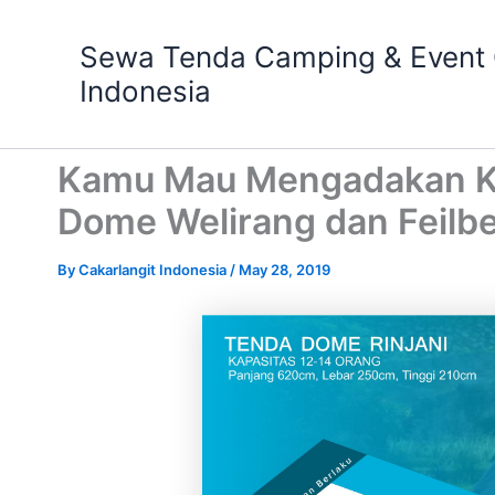
Skip
to
Sewa Tenda Camping & Event O
content
Indonesia
Kamu Mau Mengadakan Ke
Dome Welirang dan Feilbe
By
Cakarlangit Indonesia
/
May 28, 2019