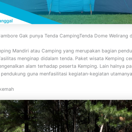
mbore Gak punya Tenda CampingTenda Dome Welirang dan
amping Mandiri atau Camping yang merupakan bagian pendu
 fasilitas menginap didalam tenda. Paket wisata Kemping c
ngenalkan alam terhadap peserta Kemping. Lain halnya pa
t pendukung guna menfasilitasi kegiatan-kegiatan utamanya
erkemah