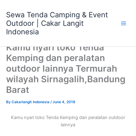
Skip
Main
to
Sewa Tenda Camping & Event
Men
content
Outdoor | Cakar Langit
Indonesia
Kamu nyari toko Tenda
Kemping dan peralatan
outdoor lainnya Termurah
wilayah Sirnagalih,Bandung
Barat
By
Cakarlangit Indonesia
/
June 4, 2019
Kamu nyari toko Tenda Kemping dan peralatan outdoor
lainnya