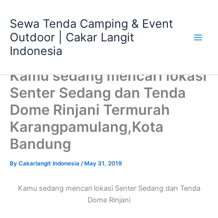
Skip
Main
to
Sewa Tenda Camping & Event
Men
content
Outdoor | Cakar Langit
Indonesia
Kamu sedang mencari lokasi
Senter Sedang dan Tenda
Dome Rinjani Termurah
Karangpamulang,Kota
Bandung
By
Cakarlangit Indonesia
/
May 31, 2019
Kamu sedang mencari lokasi Senter Sedang dan Tenda
Dome Rinjani