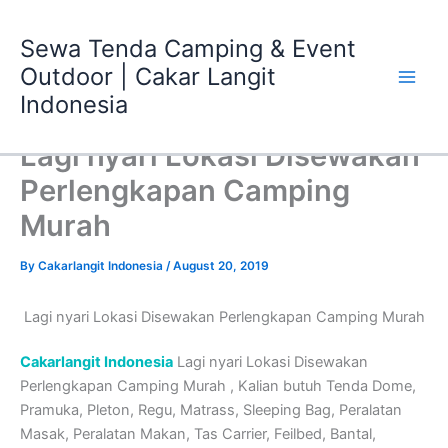
Skip
Main
to
Sewa Tenda Camping & Event
Men
content
Outdoor | Cakar Langit
Indonesia
Lagi nyari Lokasi Disewakan
Perlengkapan Camping
Murah
By
Cakarlangit Indonesia
/
August 20, 2019
Lagi nyari Lokasi Disewakan Perlengkapan Camping Murah
Cakarlangit Indonesia
Lagi nyari Lokasi Disewakan
Perlengkapan Camping Murah , Kalian butuh Tenda Dome,
Pramuka, Pleton, Regu, Matrass, Sleeping Bag, Peralatan
Masak, Peralatan Makan, Tas Carrier, Feilbed, Bantal,