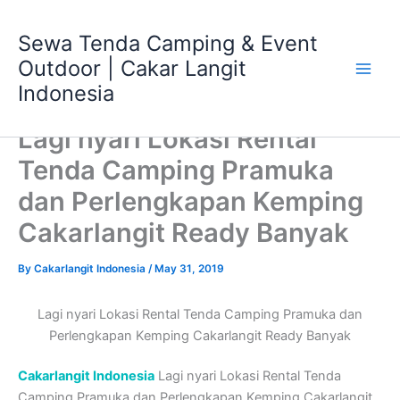
Skip
Main
to
Sewa Tenda Camping & Event
Men
content
Outdoor | Cakar Langit
Indonesia
Lagi nyari Lokasi Rental
Tenda Camping Pramuka
dan Perlengkapan Kemping
Cakarlangit Ready Banyak
By
Cakarlangit Indonesia
/
May 31, 2019
Lagi nyari Lokasi Rental Tenda Camping Pramuka dan
Perlengkapan Kemping Cakarlangit Ready Banyak
Cakarlangit Indonesia
Lagi nyari Lokasi Rental Tenda
Camping Pramuka dan Perlengkapan Kemping Cakarlangit