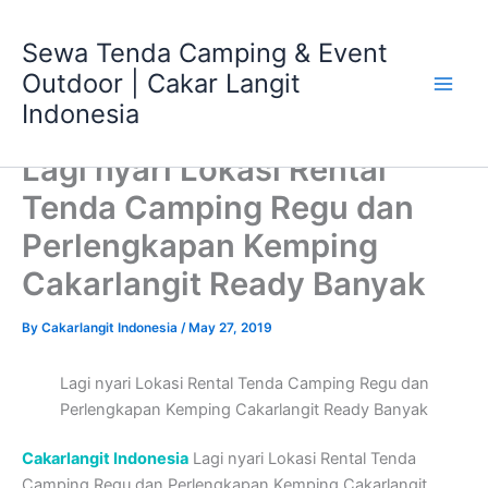
Skip
Main
to
Sewa Tenda Camping & Event
Men
content
Outdoor | Cakar Langit
Indonesia
Lagi nyari Lokasi Rental
Tenda Camping Regu dan
Perlengkapan Kemping
Cakarlangit Ready Banyak
By
Cakarlangit Indonesia
/
May 27, 2019
Lagi nyari Lokasi Rental Tenda Camping Regu dan
Perlengkapan Kemping Cakarlangit Ready Banyak
Cakarlangit Indonesia
Lagi nyari Lokasi Rental Tenda
Camping Regu dan Perlengkapan Kemping Cakarlangit