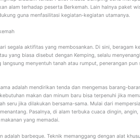
n alam terhadap peserta Berkemah. Lain halnya paket wis
ukung guna menfasilitasi kegiatan-kegiatan utamanya.
rkemah
dari segala aktifitas yang membosankan. Di sini, beragam
atau yang biasa disebut dengan Kemping, selalu menyenan
ng langsung menyentuh tanah atau rumput, penerangan pun
ama adalah mendirikan tenda dan mengemas barang-barang.
a kebutuhan makan dan minum baru bisa terpenuhi jika m
ah seru jika dilakukan bersama-sama. Mulai dari mempersi
nantang. Pasalnya, di alam terbuka cuaca dingin, angin, h
n makanan yang memadai.
 adalah barbeque. Teknik memanggang dengan alat khusus 