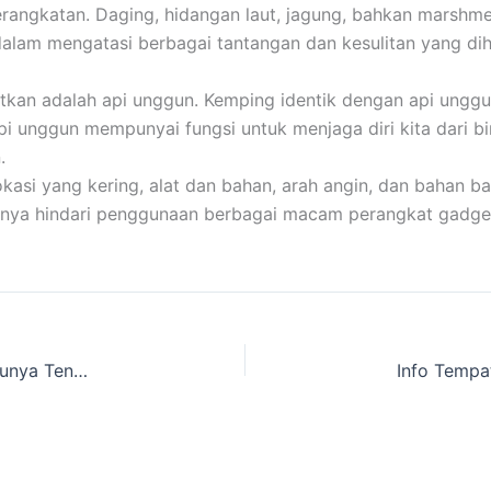
ngkatan. Daging, hidangan laut, jagung, bahkan marshmellow
dalam mengatasi berbagai tantangan dan kesulitan yang di
atkan adalah api unggun. Kemping identik dengan api unggu
Api unggun mempunyai fungsi untuk menjaga diri kita dari b
.
i yang kering, alat dan bahan, arah angin, dan bahan bak
baiknya hindari penggunaan berbagai macam perangkat gadge
Kamu Mau Mengadakan Kegiatan Jambore Gak punya Tenda CampingTenda Dome Welirang dan Megaphone, ke toko Kami Terlengkap