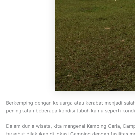
Berkemping dengan keluarga atau kerabat menjadi sala
peningkatan beberapa kondisi tubuh kamu seperti kondisi
Dalam dunia wisata, kita mengenal Kemping Ceria, Cam
tersebut dilakukan di lokasi Camping dengan fasilitas