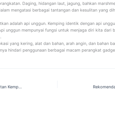
ngkatan. Daging, hidangan laut, jagung, bahkan marshmellow
dalam mengatasi berbagai tantangan dan kesulitan yang di
atkan adalah api unggun. Kemping identik dengan api unggu
 Api unggun mempunyai fungsi untuk menjaga diri kita dari 
.
i yang kering, alat dan bahan, arah angin, dan bahan bak
baiknya hindari penggunaan berbagai macam perangkat gadge
Lokasi Sewa Tenda Camping Pramuka dan Peralatan Kemping