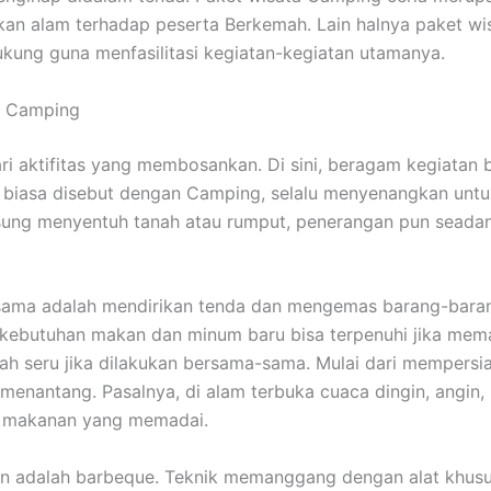
n alam terhadap peserta Berkemah. Lain halnya paket wis
kung guna menfasilitasi kegiatan-kegiatan utamanya.
at Camping
dari aktifitas yang membosankan. Di sini, beragam kegiata
g biasa disebut dengan Camping, selalu menyenangkan unt
gsung menyentuh tanah atau rumput, penerangan pun sead
ama adalah mendirikan tenda dan mengemas barang-barang.
a kebutuhan makan dan minum baru bisa terpenuhi jika m
ah seru jika dilakukan bersama-sama. Mulai dari mempersi
nantang. Pasalnya, di alam terbuka cuaca dingin, angin, h
n makanan yang memadai.
 adalah barbeque. Teknik memanggang dengan alat khusus 