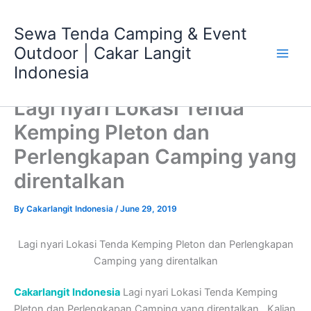
Skip
Main
to
Sewa Tenda Camping & Event
Men
content
Outdoor | Cakar Langit
Indonesia
Lagi nyari Lokasi Tenda
Kemping Pleton dan
Perlengkapan Camping yang
direntalkan
By
Cakarlangit Indonesia
/
June 29, 2019
Lagi nyari Lokasi Tenda Kemping Pleton dan Perlengkapan
Camping yang direntalkan
Cakarlangit Indonesia
Lagi nyari Lokasi Tenda Kemping
Pleton dan Perlengkapan Camping yang direntalkan , Kalian