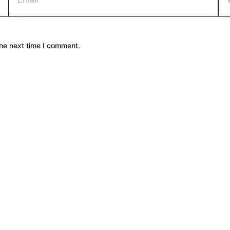
the next time I comment.
utdoor | Cakar Langit Indonesia | Powered by
Astra Wor