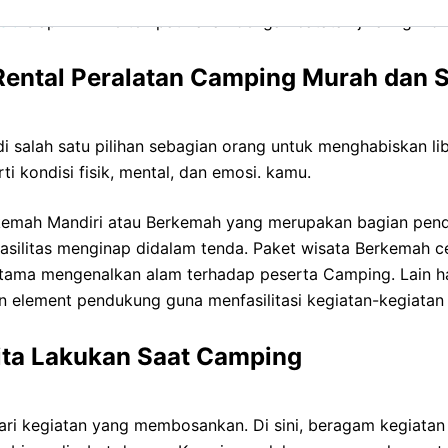
sia
siap kirim ke tempat kalian dengan catatan jika ingin d
 Rental Peralatan Camping Murah dan 
 salah satu pilihan sebagian orang untuk menghabiskan li
i kondisi fisik, mental, dan emosi. kamu.
rkemah Mandiri atau Berkemah yang merupakan bagian pen
 fasilitas menginap didalam tenda. Paket wisata Berkemah 
tama mengenalkan alam terhadap peserta Camping. Lain h
an element pendukung guna menfasilitasi kegiatan-kegiata
Kita Lakukan Saat Camping
 dari kegiatan yang membosankan. Di sini, beragam kegiat