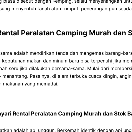
ng biasa disebut dengan Kemping, selalu menyenangkan un
ngsung menyentuh tanah atau rumput, penerangan pun sead
 Rental Peralatan Camping Murah dan 
sama adalah mendirikan tenda dan mengemas barang-barang
ra kebutuhan makan dan minum baru bisa terpenuhi jika 
bah seru jika dilakukan bersama-sama. Mulai dari mempers
enantang. Pasalnya, di alam terbuka cuaca dingin, angin, 
an makanan yang memadai.
nyari Rental Peralatan Camping Murah dan Stok 
watkan adalah api unggun. Berkemah identik dengan api ung