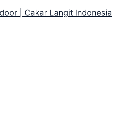
oor | Cakar Langit Indonesia
tan Camping Murah dan Stok B
 Rental Peralatan Camping Murah dan 
ping Murah dan Stok Banyak , Kalian butuh Tenda Dome, Pra
Selimut, Nesting, santai di Cakarlangit Indonesia tersedia