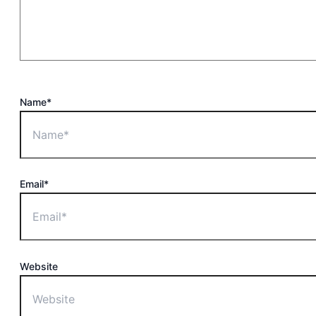
Name*
Email*
Website