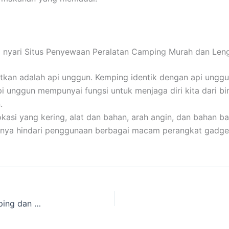
i nyari Situs Penyewaan Peralatan Camping Murah dan Len
atkan adalah api unggun. Kemping identik dengan api unggu
pi unggun mempunyai fungsi untuk menjaga diri kita dari b
.
i yang kering, alat dan bahan, arah angin, dan bahan bak
baiknya hindari penggunaan berbagai macam perangkat gadge
Kalian Mau buat Jambore Gak punya Tenda Camping dan perlengkapan wisata alam lainnya, ke toko Cakarlangit Outbound Termurah