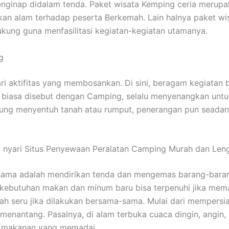
 menginap didalam tenda. Paket wisata Kemping ceria meru
n alam terhadap peserta Berkemah. Lain halnya paket wis
kung guna menfasilitasi kegiatan-kegiatan utamanya.
g
dari aktifitas yang membosankan. Di sini, beragam kegiata
g biasa disebut dengan Camping, selalu menyenangkan unt
gsung menyentuh tanah atau rumput, penerangan pun seada
i nyari Situs Penyewaan Peralatan Camping Murah dan Len
ama adalah mendirikan tenda dan mengemas barang-barang.
a kebutuhan makan dan minum baru bisa terpenuhi jika m
ah seru jika dilakukan bersama-sama. Mulai dari mempersi
nantang. Pasalnya, di alam terbuka cuaca dingin, angin, h
n makanan yang memadai.