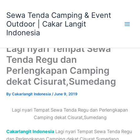
Skip
Main
to
Sewa Tenda Camping & Event
Men
content
Outdoor | Cakar Langit
Indonesia
Lagi nyari Tempat Sewa
Tenda Regu dan
Perlengkapan Camping
dekat Cisurat,Sumedang
By
Cakarlangit Indonesia
/
June 9, 2019
Lagi nyari Tempat Sewa Tenda Regu dan Perlengkapan
Camping dekat Cisurat,Sumedang
Cakarlangit Indonesia
Lagi nyari Tempat Sewa Tenda Regu
dan Perlengkapan Camping dekat Cisurat,Sumedang ,