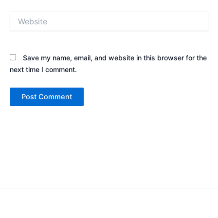
Website
Save my name, email, and website in this browser for the
next time I comment.
Copyright © 2026 Sewa Tenda Camping & Event Outdoor | Cakar
Langit Indonesia | Powered by
Astra WordPress Theme