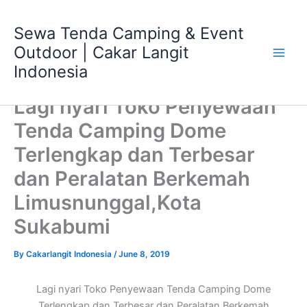
Skip
Main
to
Sewa Tenda Camping & Event
Men
content
Outdoor | Cakar Langit
Indonesia
Lagi nyari Toko Penyewaan
Tenda Camping Dome
Terlengkap dan Terbesar
dan Peralatan Berkemah
Limusnunggal,Kota
Sukabumi
By
Cakarlangit Indonesia
/
June 8, 2019
Lagi nyari Toko Penyewaan Tenda Camping Dome
Terlengkap dan Terbesar dan Peralatan Berkemah