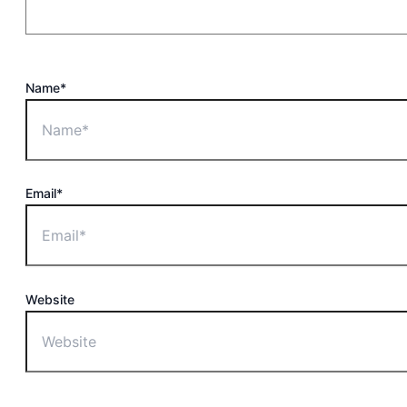
Name*
Email*
Website