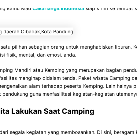
rier, Feilbed, Bantal, Selimut, Nesting, tenang di Cakarlan
yang kamu Mau
Cakarlangit Indonesia
siap kirim ke tempat k
satu pilihan sebagian orang untuk menghabiskan liburan.
i fisik, mental, dan emosi. anda.
emping Mandiri atau Kemping yang merupakan bagian pend
 fasilitas menginap didalam tenda. Paket wisata Camping 
ngenalkan alam terhadap peserta Kemping. Lain halnya p
t pendukung guna menfasilitasi kegiatan-kegiatan utamany
 Kita Lakukan Saat Camping
r dari segala kegiatan yang membosankan. Di sini, beraga