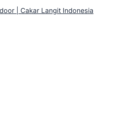
oor | Cakar Langit Indonesia
n dan Perlengkapan Kemping 
ton dan Perlengkapan Kemping daera
erlengkapan Kemping daerah Cibadak,Kota Bandung , Kalia