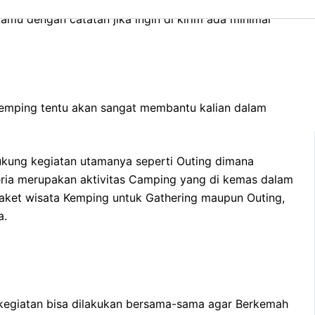
git Indonesia tersedia jumlah Banyak. Apa saja yang
amu dengan catatan jika ingin di kirim ada minimal
 Kemping tentu akan sangat membantu kalian dalam
ukung kegiatan utamanya seperti Outing dimana
ceria merupakan aktivitas Camping yang di kemas dalam
aket wisata Kemping untuk Gathering maupun Outing,
a.
m kegiatan bisa dilakukan bersama-sama agar Berkemah