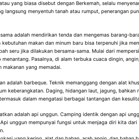
 atau yang biasa disebut dengan Berkemah, selalu menyen
ang langsung menyentuh tanah atau rumput, penerangan pu
sama adalah mendirikan tenda dan mengemas barang-barang
ra kebutuhan makan dan minum baru bisa terpenuhi jika 
bah seru jika dilakukan bersama-sama. Mulai dari mempers
enantang. Pasalnya, di alam terbuka cuaca dingin, angin, 
an makanan yang memadai.
 adalah barbeque. Teknik memanggang dengan alat khusus
 keberangkatan. Daging, hidangan laut, jagung, bahkan mar
 termasuk dalam mengatasi berbagai tantangan dan kesuli
watkan adalah api unggun. Camping identik dengan api ungg
. Api unggun mempunyai fungsi untuk menjaga diri kita dari
n.
si yang kering, alat dan bahan, arah angin, dan bahan ba