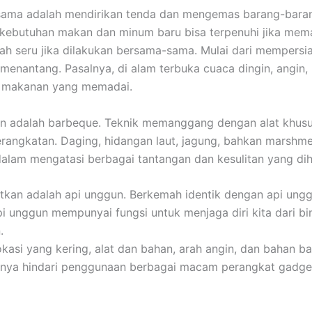
ama adalah mendirikan tenda dan mengemas barang-barang.
a kebutuhan makan dan minum baru bisa terpenuhi jika m
ah seru jika dilakukan bersama-sama. Mulai dari mempersi
nantang. Pasalnya, di alam terbuka cuaca dingin, angin, h
n makanan yang memadai.
 adalah barbeque. Teknik memanggang dengan alat khusus 
ngkatan. Daging, hidangan laut, jagung, bahkan marshmellow
dalam mengatasi berbagai tantangan dan kesulitan yang di
atkan adalah api unggun. Berkemah identik dengan api ungg
pi unggun mempunyai fungsi untuk menjaga diri kita dari b
.
i yang kering, alat dan bahan, arah angin, dan bahan bak
baiknya hindari penggunaan berbagai macam perangkat gadge