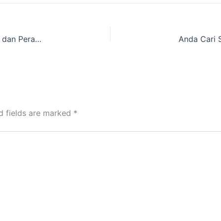
Rekomendasi Tempat Tenda Camping Serbaguna dan Peralatan Kemping yang direntalkan wilayah Garuda,Kota Bandung
d fields are marked
*