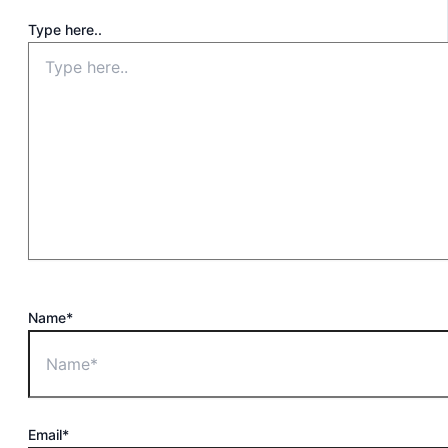
Type here..
Name*
Email*