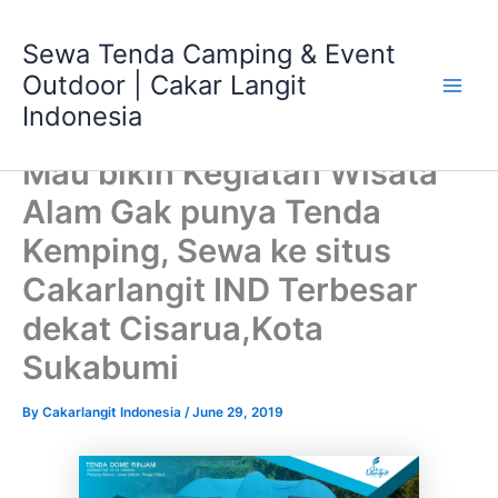
Skip
Main
to
Sewa Tenda Camping & Event
Men
content
Outdoor | Cakar Langit
Indonesia
Mau bikin Kegiatan Wisata
Alam Gak punya Tenda
Kemping, Sewa ke situs
Cakarlangit IND Terbesar
dekat Cisarua,Kota
Sukabumi
By
Cakarlangit Indonesia
/
June 29, 2019