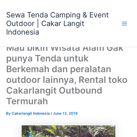
Skip
Main
to
Sewa Tenda Camping & Event
Men
content
Outdoor | Cakar Langit
Indonesia
Mau bikin Wisata Alam Gak
punya Tenda untuk
Berkemah dan peralatan
outdoor lainnya, Rental toko
Cakarlangit Outbound
Termurah
By
Cakarlangit Indonesia
/
June 13, 2019