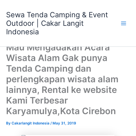
Skip
Main
to
Sewa Tenda Camping & Event
Men
content
Outdoor | Cakar Langit
Indonesia
Mau Mengadakan Acara
Wisata Alam Gak punya
Tenda Camping dan
perlengkapan wisata alam
lainnya, Rental ke website
Kami Terbesar
Karyamulya,Kota Cirebon
By
Cakarlangit Indonesia
/
May 31, 2019