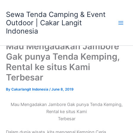
Skip
Main
to
Sewa Tenda Camping & Event
Men
content
Outdoor | Cakar Langit
Indonesia
Mau Mengadakan Jambore
Gak punya Tenda Kemping,
Rental ke situs Kami
Terbesar
By
Cakarlangit Indonesia
/
June 8, 2019
Mau Mengadakan Jambore Gak punya Tenda Kemping,
Rental ke situs Kami
Terbesar
Dalam dunia wisata, kita mengenal Kemping Ceria,