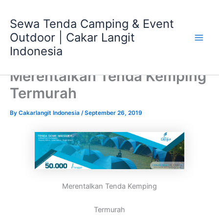
Skip
Main
to
Sewa Tenda Camping & Event
Men
content
Outdoor | Cakar Langit
Indonesia
Merentalkan Tenda Kemping
Termurah
By
Cakarlangit Indonesia
/
September 26, 2019
Merentalkan Tenda Kemping
Termurah