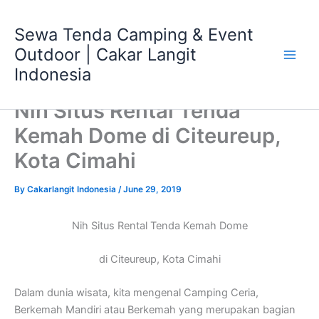
Skip
Main
to
Sewa Tenda Camping & Event
Men
content
Outdoor | Cakar Langit
Indonesia
Nih Situs Rental Tenda
Kemah Dome di Citeureup,
Kota Cimahi
By
Cakarlangit Indonesia
/
June 29, 2019
Nih Situs Rental Tenda Kemah Dome
di Citeureup, Kota Cimahi
Dalam dunia wisata, kita mengenal Camping Ceria,
Berkemah Mandiri atau Berkemah yang merupakan bagian