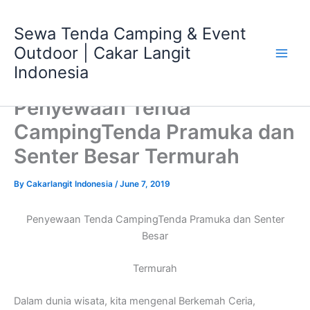
Skip
Main
to
Sewa Tenda Camping & Event
Men
content
Outdoor | Cakar Langit
Indonesia
Penyewaan Tenda
CampingTenda Pramuka dan
Senter Besar Termurah
By
Cakarlangit Indonesia
/
June 7, 2019
Penyewaan Tenda CampingTenda Pramuka dan Senter
Besar
Termurah
Dalam dunia wisata, kita mengenal Berkemah Ceria,