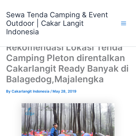
Skip
Main
to
Sewa Tenda Camping & Event
Men
content
Outdoor | Cakar Langit
Indonesia
Rekomendasi Lokasi Tenda
Camping Pleton direntalkan
Cakarlangit Ready Banyak di
Balagedog,Majalengka
By
Cakarlangit Indonesia
/
May 28, 2019