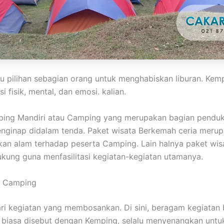
tu pilihan sebagian orang untuk menghabiskan liburan. Ke
fisik, mental, dan emosi. kalian.
ping Mandiri atau Camping yang merupakan bagian penduk
 menginap didalam tenda. Paket wisata Berkemah ceria mer
n alam terhadap peserta Camping. Lain halnya paket wisa
kung guna menfasilitasi kegiatan-kegiatan utamanya.
at Camping
dari kegiatan yang membosankan. Di sini, beragam kegiata
g biasa disebut dengan Kemping, selalu menyenangkan untu