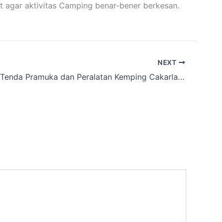
t agar aktivitas Camping benar-bener berkesan.
NEXT
Info Rental Tenda Pramuka dan Peralatan Kemping Cakarlangit Ready Banyak daerah Kertaraharja ,Karawang