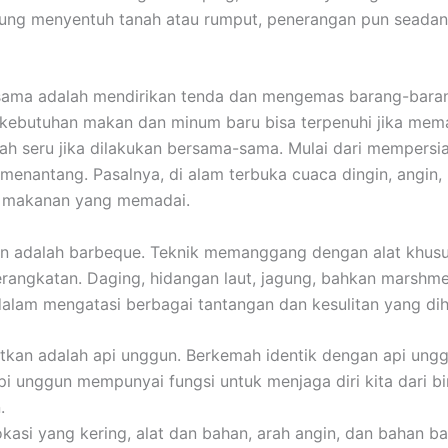
gsung menyentuh tanah atau rumput, penerangan pun seada
ama adalah mendirikan tenda dan mengemas barang-barang.
a kebutuhan makan dan minum baru bisa terpenuhi jika m
ah seru jika dilakukan bersama-sama. Mulai dari mempersi
nantang. Pasalnya, di alam terbuka cuaca dingin, angin, h
n makanan yang memadai.
 adalah barbeque. Teknik memanggang dengan alat khusus 
ngkatan. Daging, hidangan laut, jagung, bahkan marshmellow
dalam mengatasi berbagai tantangan dan kesulitan yang di
atkan adalah api unggun. Berkemah identik dengan api ungg
Api unggun mempunyai fungsi untuk menjaga diri kita dari b
.
i yang kering, alat dan bahan, arah angin, dan bahan bak