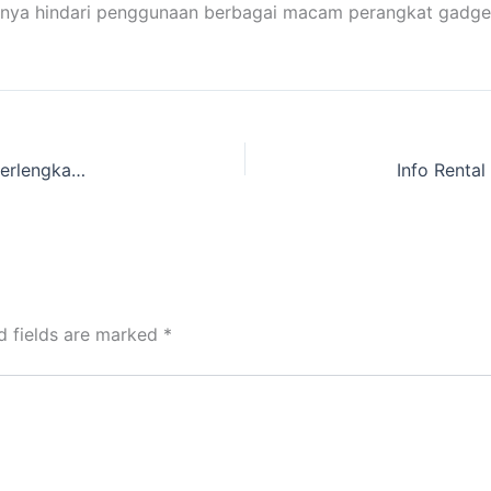
baiknya hindari penggunaan berbagai macam perangkat gadge
Cari Lokasi Sewa Tenda Camping Pramuka dan Perlengkapan Camping daerah Tanjungsari,Bandung
d fields are marked
*