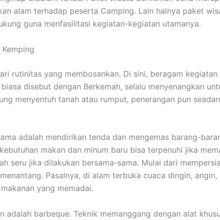
n alam terhadap peserta Camping. Lain halnya paket wisa
kung guna menfasilitasi kegiatan-kegiatan utamanya.
t Kemping
 dari rutinitas yang membosankan. Di sini, beragam kegiat
g biasa disebut dengan Berkemah, selalu menyenangkan un
gsung menyentuh tanah atau rumput, penerangan pun seada
ama adalah mendirikan tenda dan mengemas barang-barang.
a kebutuhan makan dan minum baru bisa terpenuhi jika m
ah seru jika dilakukan bersama-sama. Mulai dari mempersi
nantang. Pasalnya, di alam terbuka cuaca dingin, angin, h
n makanan yang memadai.
 adalah barbeque. Teknik memanggang dengan alat khusus 