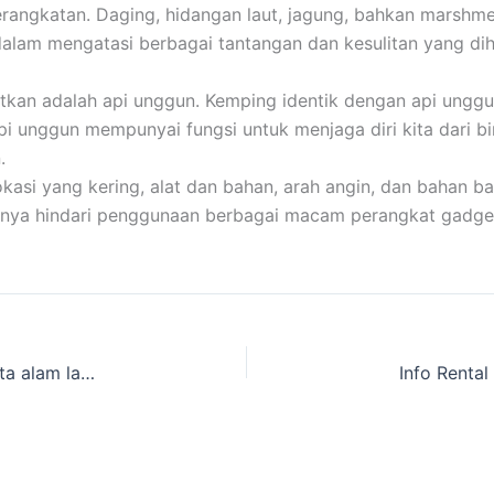
ngkatan. Daging, hidangan laut, jagung, bahkan marshmellow
dalam mengatasi berbagai tantangan dan kesulitan yang di
atkan adalah api unggun. Kemping identik dengan api unggu
Api unggun mempunyai fungsi untuk menjaga diri kita dari b
.
i yang kering, alat dan bahan, arah angin, dan bahan bak
baiknya hindari penggunaan berbagai macam perangkat gadge
Nyari website Tenda Kemping dan peralatan wisata alam lainnya Terlengkap Balungbangjaya, Bogor Kota