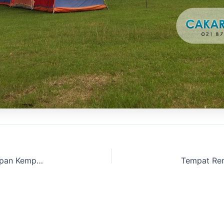
Cari Lokasi Tenda Camping Dome dan Perlengkapan Kemping yang disewakan Cakarlangit Ready Banyak wilayah Sindangkasih,Purwakarta