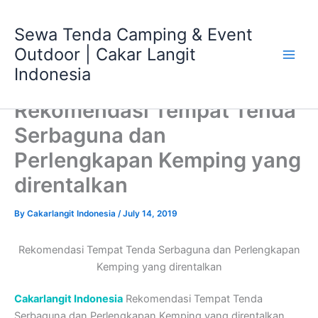
Skip
Main
to
Sewa Tenda Camping & Event
Men
content
Outdoor | Cakar Langit
Indonesia
Rekomendasi Tempat Tenda
Serbaguna dan
Perlengkapan Kemping yang
direntalkan
By
Cakarlangit Indonesia
/
July 14, 2019
Rekomendasi Tempat Tenda Serbaguna dan Perlengkapan
Kemping yang direntalkan
Cakarlangit Indonesia
Rekomendasi Tempat Tenda
Serbaguna dan Perlengkapan Kemping yang direntalkan ,