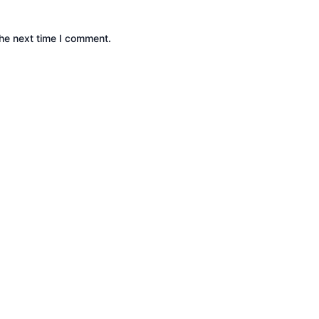
the next time I comment.
utdoor | Cakar Langit Indonesia | Powered by
Astra Wor