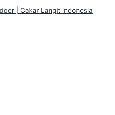
oor | Cakar Langit Indonesia
ing Serbaguna dan Perleng
g, Bogor Kota
guna dan Perlengkapan Camping yang
Kota