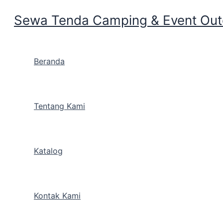
Sewa Tenda Camping & Event Outd
Skip to content
Beranda
Rekomendasi Tenda Kemp
Tentang Kami
disewakan wilayah Gudan
Katalog
By
Cakarlangit Indonesia
/
May 27, 2019
Rekomendasi Tenda Kemping Serba
Kontak Kami