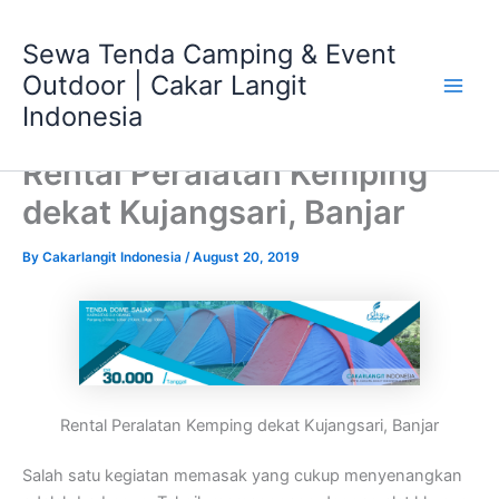
Skip
Main
to
Sewa Tenda Camping & Event
Men
content
Outdoor | Cakar Langit
Indonesia
Rental Peralatan Kemping
dekat Kujangsari, Banjar
By
Cakarlangit Indonesia
/
August 20, 2019
Rental Peralatan Kemping dekat Kujangsari, Banjar
Salah satu kegiatan memasak yang cukup menyenangkan