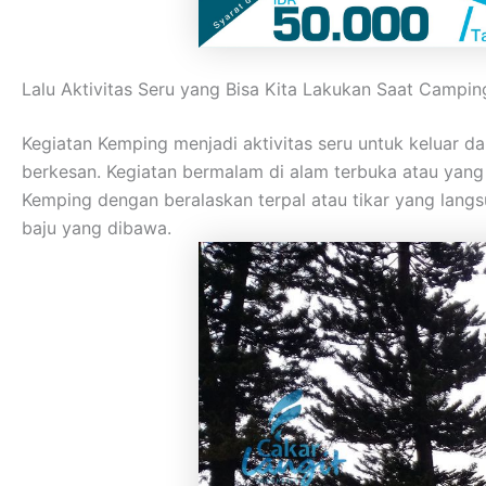
Lalu Aktivitas Seru yang Bisa Kita Lakukan Saat Campin
Kegiatan Kemping menjadi aktivitas seru untuk keluar 
berkesan. Kegiatan bermalam di alam terbuka atau yan
Kemping dengan beralaskan terpal atau tikar yang lan
baju yang dibawa.