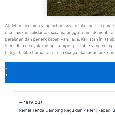
Aktivitas pertama yang seharusnya dilakukan bersama-s
menunjukan solidaritas sesama anggota tim. Sementar
peralatan dan perlengkapan yang ada. Kegiatan ini tamb
Kemudian menyalakan api kompor portable yang cukup me
halnya ketika berada di rumah dengan kasur empuk da
PREVIOUS