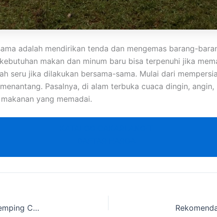
ama adalah mendirikan tenda dan mengemas barang-barang.
a kebutuhan makan dan minum baru bisa terpenuhi jika m
ah seru jika dilakukan bersama-sama. Mulai dari mempersi
nantang. Pasalnya, di alam terbuka cuaca dingin, angin, h
n makanan yang memadai.
KATALOG CAKARLANGIT
DAFTAR HARGA
Rental Tenda Camping Regu dan Perlengkapan Kemping Cakarlangit Ready Banyak