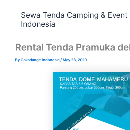
Skip
to
Sewa Tenda Camping & Event O
content
Indonesia
Rental Tenda Pramuka d
By
Cakarlangit Indonesia
/
May 28, 2019