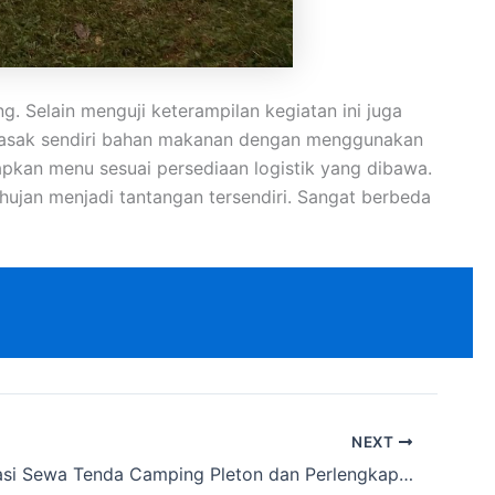
 Selain menguji keterampilan kegiatan ini juga
emasak sendiri bahan makanan dengan menggunakan
apkan menu sesuai persediaan logistik yang dibawa.
ujan menjadi tantangan tersendiri. Sangat berbeda
NEXT
Rekomendasi Sewa Tenda Camping Pleton dan Perlengkapan Kemping Cakarlangit Ready Banyak dekat Cikedokan,Bekasi